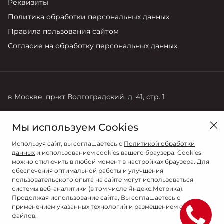
Реквизиты
Политика обработки персональных данных
Правила пользования сайтом
Согласие на обработку персональных данных
в Москве, пр-кт Волгоградский, д. 41, стр. 1
Продажи
Сервис
Мы используем Cookies
+7 (495) 730-44-03
+7 (495) 141-13-52
Используя сайт, вы соглашаетесь с
Политикой обработки
данных
и использованием cookies вашего браузера. Cookies
можно отключить в любой момент в настройках браузера. Для
обеспечения оптимальной работы и улучшения
пользовательского опыта на сайте могут использоваться
системы веб-аналитики (в том числе Яндекс.Метрика).
Продолжая использование сайта, Вы соглашаетесь с
применением указанных технологий и размещением cookie-
файлов.
© 2026