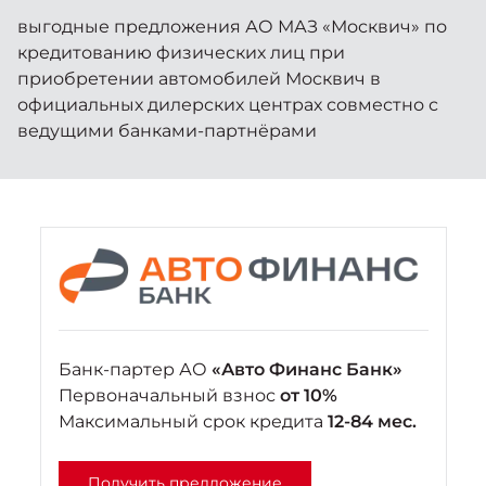
Москвич 6
выгодные предложения АО МАЗ «Москвич» по
Яркий динамичный седан
кредитованию физических лиц при
от 2 237 000 ₽*
СОТРУДНИКИ
Кредитные программы
Моторное масло
приобретении автомобилей Москвич в
официальных дилерских центрах совместно с
КОНТАКТЫ
ведущими банками-партнёрами
СЕРВИСНЫЕ АКЦИИ
Спецпредложения
Москвич 3 с ручным
управлением (РУ)
Кроссовер, создающий равные
АКСЕССУАРЫ
возможности
Калькулятор трейд-ин
от 2 069 000 ₽*
Страховые программы
Москвич 8
Практичный семиместный
кроссовер
Банк-партер АО
«Авто Финанс Банк»
от 3 125 000 ₽*
Первоначальный взнос
от 10%
Максимальный срок кредита
12-84 мес.
Получить предложение