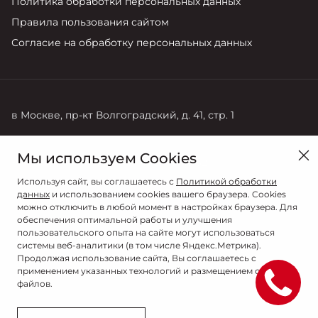
Политика обработки персональных данных
Правила пользования сайтом
Согласие на обработку персональных данных
в Москве, пр-кт Волгоградский, д. 41, стр. 1
Продажи
Сервис
Мы используем Cookies
+7 (495) 730-44-03
+7 (495) 141-13-52
Используя сайт, вы соглашаетесь с
Политикой обработки
данных
и использованием cookies вашего браузера. Cookies
можно отключить в любой момент в настройках браузера. Для
обеспечения оптимальной работы и улучшения
пользовательского опыта на сайте могут использоваться
системы веб-аналитики (в том числе Яндекс.Метрика).
Продолжая использование сайта, Вы соглашаетесь с
применением указанных технологий и размещением cookie-
файлов.
© 2026
© АВИЛОН