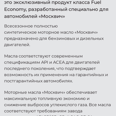
Москвич 6
это эксклюзивный продукт класса Fuel
Яркий динамичный седан
Economy, разработанный специально для
от 2 237 000 ₽*
СОТРУДНИКИ
автомобилей «Москвич»
Кредитные программы
Моторное масло
Всесезонное полностью
КОНТАКТЫ
синтетическое моторное масло «Москвич»
СЕРВИСНЫЕ АКЦИИ
Спецпредложения
предназначено для бензиновых и дизельных
Москвич 3 с ручным
управлением (РУ)
двигателей.
Кроссовер, создающий равные
АКСЕССУАРЫ
возможности
Калькулятор трейд-ин
Масла соответствуют современным
от 2 069 000 ₽*
спецификациям API и ACEA для двигателей
последнего поколения, что подтверждает
Страховые программы
возможность их применения на гарантийных и
Москвич 8
Практичный семиместный
постгарантийных автомобилях.
кроссовер
Моторные масла «Москвич» обеспечивает
от 3 125 000 ₽*
максимальную топливную экономию и
снижение выбросов углекислого газа. Все масла
соответствуют требованиям завода