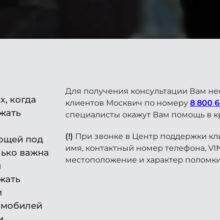
Для получения консультации Вам не
х, когда
клиентов Москвич по номеру
8 800 6
жать
специалисты окажут Вам помощь в к
(!)
При звонке в Центр поддержки кл
ющей под
имя, контактный номер телефона, V
лько важна
местоположение и характер поломки
и
жать
м
омобилей
и