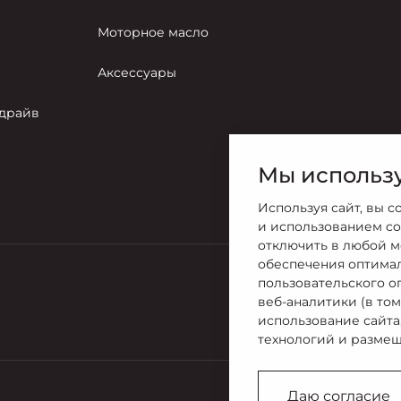
Моторное масло
Аксессуары
-драйв
Мы использу
Используя сайт, вы с
и использованием co
отключить в любой м
обеспечения оптима
пользовательского о
Продажи
веб-аналитики (в то
+7 (495) 73
использование сайта
технологий и размещ
Даю согласие