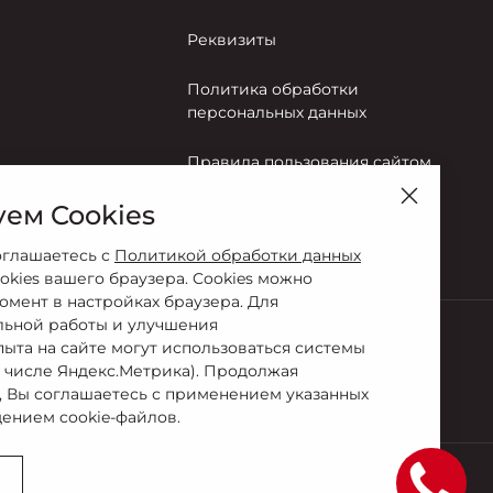
Реквизиты
Политика обработки
персональных данных
Правила пользования сайтом
ем Cookies
Согласие на обработку
персональных данных
оглашаетесь с
Политикой обработки данных
okies вашего браузера. Cookies можно
омент в настройках браузера. Для
льной работы и улучшения
пыта на сайте могут использоваться системы
Сервис
м числе Яндекс.Метрика). Продолжая
0-44-03
+7 (495) 141-13-52
, Вы соглашаетесь с применением указанных
ением cookie-файлов.