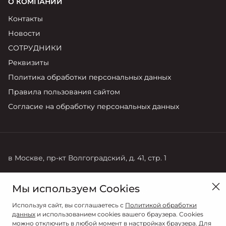
О КОМПАНИИ
Контакты
Новости
СОТРУДНИКИ
Реквизиты
Политика обработки персональных данных
Правила пользования сайтом
Согласие на обработку персональных данных
в Москве, пр-кт Волгоградский, д. 41, стр. 1
Продажи
Сервис
Мы используем Cookies
+7 (495) 730-44-03
+7 (495) 141-13-52
Используя сайт, вы соглашаетесь с
Политикой обработки
данных
и использованием cookies вашего браузера. Cookies
можно отключить в любой момент в настройках браузера. Для