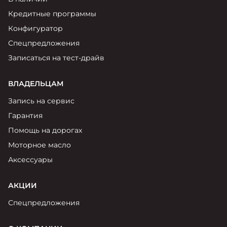
Москвич 6
Яркий динамичный седан
Кредитные программы
от 2 237 000 ₽*
СОТРУДНИКИ
Конфигуратор
Кредитные программы
Моторное масло
Спецпредложения
Записаться на тест-драйв
КОНТАКТЫ
СЕРВИСНЫЕ АКЦИИ
Спецпредложения
Москвич 3 с ручным
ВЛАДЕЛЬЦАМ
управлением (РУ)
Кроссовер, создающий равные
АКСЕССУАРЫ
Запись на сервис
возможности
Калькулятор трейд-ин
Гарантия
от 2 069 000 ₽*
Помощь на дорогах
Страховые программы
Моторное масло
Москвич 8
Практичный семиместный
Аксессуары
кроссовер
от 3 125 000 ₽*
АКЦИИ
Спецпредложения