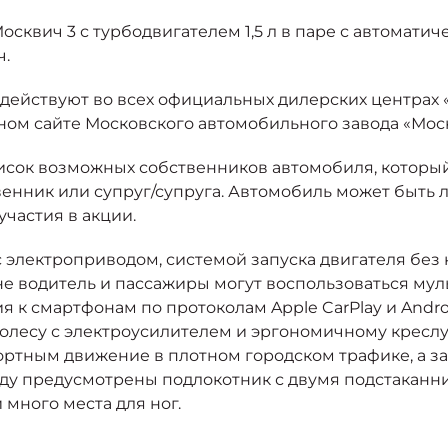
сквич 3 с турбодвигателем 1,5 л в паре с автоматич
ч.
ействуют во всех официальных дилерских центрах «М
м сайте Московского автомобильного завода «Москви
список возможных собственников автомобиля, который
енник или супруг/супруга. Автомобиль может быть лю
частия в акции.
 электроприводом, системой запуска двигателя без 
е водитель и пассажиры могут воспользоваться му
я к смартфонам по протоколам Apple CarPlay и Andro
лесу с электроусилителем и эргономичному креслу
ртным движение в плотном городском трафике, а за
яду предусмотрены подлокотник с двумя подстаканн
 много места для ног.