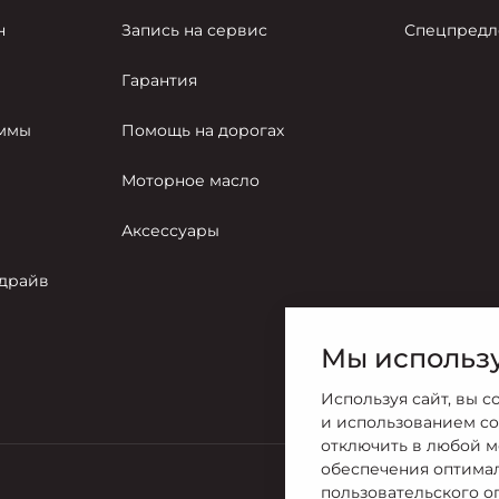
н
Запись на сервис
Спецпредл
Гарантия
аммы
Помощь на дорогах
Моторное масло
Аксессуары
-драйв
Мы использу
Используя сайт, вы с
и использованием co
отключить в любой м
обеспечения оптима
пользовательского о
Продажи