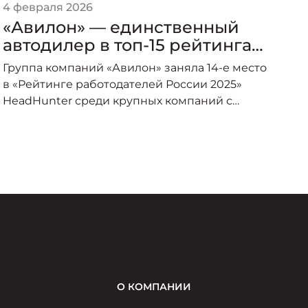
4 февраля 2026
1 
«Авилон» — единственный
«
автодилер в топ-15 рейтинга
«
работодателей России среди
в
Группа компаний «Авилон» заняла 14-е место
крупных компаний
К
в «Рейтинге работодателей России 2025»
HeadHunter среди крупных компаний с
численностью от 1001 до 5000 сотрудников и
стала единственной компанией
автомобильной отрасли, вошедшей в топ-15.
О КОМПАНИИ