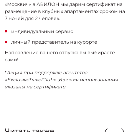
Москвич 6
«Москвич» в АВИЛОН мы дарим сертификат на
Яркий динамичный седан
размещение в клубных апартаментах сроком на
от 2 237 000 ₽*
СОТРУДНИКИ
7 ночей для 2 человек.
Кредитные программы
Моторное масло
индивидуальный сервис
КОНТАКТЫ
СЕРВИСНЫЕ АКЦИИ
Спецпредложения
личный представитель на курорте
Москвич 3 с ручным
управлением (РУ)
Направление вашего отпуска вы выбираете
Кроссовер, создающий равные
АКСЕССУАРЫ
сами!
возможности
Калькулятор трейд-ин
от 2 069 000 ₽*
*
Акция при поддержке агентства
«ExclusiveTravelClub». Условия использования
Страховые программы
указаны на сертификате.
Москвич 8
Практичный семиместный
кроссовер
от 3 125 000 ₽*
Читать также