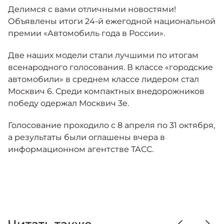
Москвич 6
Делимся с вами отличными новостями!
Яркий динамичный седан
Объявлены итоги 24-й ежегодной национальной
от 2 237 000 ₽*
СОТРУДНИКИ
премии «Автомобиль года в России».
Кредитные программы
Моторное масло
Две наших модели стали лучшими по итогам
КОНТАКТЫ
СЕРВИСНЫЕ АКЦИИ
всенародного голосования. В классе «городские
Спецпредложения
Москвич 3 с ручным
автомобили» в среднем классе лидером стал
управлением (РУ)
Москвич 6. Среди компактных внедорожников
Кроссовер, создающий равные
АКСЕССУАРЫ
возможности
победу одержал Москвич 3е.
Калькулятор трейд-ин
от 2 069 000 ₽*
Голосование проходило с 8 апреля по 31 октября,
а результаты были оглашены вчера в
Страховые программы
Москвич 8
информационном агентстве ТАСС.
Практичный семиместный
кроссовер
от 3 125 000 ₽*