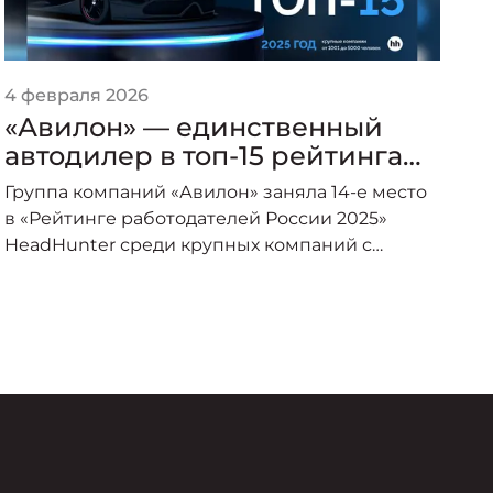
4 февраля 2026
1 
«Авилон» — единственный
«
автодилер в топ-15 рейтинга
«
работодателей России среди
в
Группа компаний «Авилон» заняла 14-е место
крупных компаний
К
в «Рейтинге работодателей России 2025»
HeadHunter среди крупных компаний с
численностью от 1001 до 5000 сотрудников и
стала единственной компанией
автомобильной отрасли, вошедшей в топ-15.