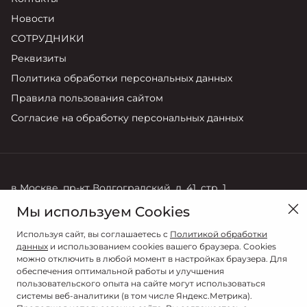
Новости
СОТРУДНИКИ
Реквизиты
Политика обработки персональных данных
Правила пользования сайтом
Согласие на обработку персональных данных
в Москве, пр-кт Волгоградский, д. 41, стр. 1
Мы используем Cookies
Продажи
Сервис
+7 (495) 730-44-03
+7 (495) 141-13-52
Используя сайт, вы соглашаетесь с
Политикой обработки
данных
и использованием cookies вашего браузера. Cookies
можно отключить в любой момент в настройках браузера. Для
обеспечения оптимальной работы и улучшения
пользовательского опыта на сайте могут использоваться
системы веб-аналитики (в том числе Яндекс.Метрика).