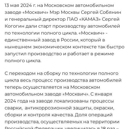
Москвич 6
13 мая 2024 г. на Московском автомобильном
Яркий динамичный седан
заводе «Москвич» Мэр Москвы Сергей Собянин
от 2 237 000 ₽*
СОТРУДНИКИ
и генеральный директор ПАО «КАМАЗ» Сергей
Кредитные программы
Моторное масло
Когогин дали старт производству автомобилей
по технологии полного цикла. «Москвич» -
КОНТАКТЫ
СЕРВИСНЫЕ АКЦИИ
единственный завод в России, который в
Спецпредложения
Москвич 3 с ручным
нынешнем экономическом контексте так быстро
управлением (РУ)
Кроссовер, создающий равные
запустил производство и работает в режиме
АКСЕССУАРЫ
возможности
Калькулятор трейд-ин
полного цикла.
от 2 069 000 ₽*
С переходом на сборку по технологии полного
цикла весь процесс производства автомобилей
Страховые программы
Москвич 8
теперь осуществляется на Московском
Практичный семиместный
автомобильном заводе «Москвич». С января
кроссовер
2024 года на заводе локализованы процессы
от 3 125 000 ₽*
сварки, антикоррозионной защиты, окраски,
сборки и контроля качества. Доля операций
производства, осуществляемых на территории
Российской Федерации, увеличилась в 18 раз –