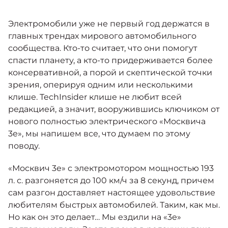
Москвич 6
Яркий динамичный седан
Электромобили уже не первый год держатся в
от 2 237 000 ₽*
СОТРУДНИКИ
Кредитные программы
Моторное масло
главных трендах мирового автомобильного
сообщества. Кто-то считает, что они помогут
КОНТАКТЫ
спасти планету, а кто-то придерживается более
СЕРВИСНЫЕ АКЦИИ
Спецпредложения
консервативной, а порой и скептической точки
Москвич 3 с ручным
зрения, оперируя одним или несколькими
управлением (РУ)
Кроссовер, создающий равные
АКСЕССУАРЫ
клише. TechInsider клише не любит всей
возможности
Калькулятор трейд-ин
редакцией, а значит, вооружившись ключиком от
от 2 069 000 ₽*
нового полностью электрического «Москвича
3е», мы напишем все, что думаем по этому
Страховые программы
поводу.
Москвич 8
Практичный семиместный
«Москвич 3е» с электромотором мощностью 193
кроссовер
л. с. разгоняется до 100 км/ч за 8 секунд, причем
от 3 125 000 ₽*
сам разгон доставляет настоящее удовольствие
любителям быстрых автомобилей. Таким, как мы.
Но как он это делает… Мы ездили на «3е»