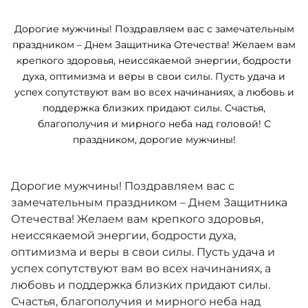
Москвич 6
Яркий динамичный седан
Дорогие мужчины! Поздравляем вас с замечательным
от 2 237 000 ₽*
СОТРУДНИКИ
праздником – Днем Защитника Отечества! Желаем вам
Кредитные программы
Моторное масло
крепкого здоровья, неиссякаемой энергии, бодрости
духа, оптимизма и веры в свои силы. Пусть удача и
КОНТАКТЫ
СЕРВИСНЫЕ АКЦИИ
успех сопутствуют вам во всех начинаниях, а любовь и
Спецпредложения
Москвич 3 с ручным
поддержка близких придают силы. Счастья,
управлением (РУ)
благополучия и мирного неба над головой! С
Кроссовер, создающий равные
АКСЕССУАРЫ
праздником, дорогие мужчины!
возможности
Калькулятор трейд-ин
от 2 069 000 ₽*
Дорогие мужчины! Поздравляем вас с
Страховые программы
замечательным праздником – Днем Защитника
Москвич 8
Практичный семиместный
Отечества! Желаем вам крепкого здоровья,
кроссовер
неиссякаемой энергии, бодрости духа,
от 3 125 000 ₽*
оптимизма и веры в свои силы. Пусть удача и
успех сопутствуют вам во всех начинаниях, а
любовь и поддержка близких придают силы.
Счастья, благополучия и мирного неба над