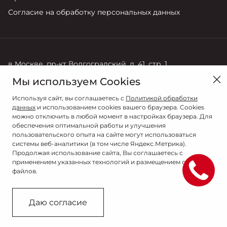
Согласие на обработку персональных данных
в Москве, пр-кт Волгоградский, д. 41, стр. 1
Мы используем Cookies
Продажи
Сервис
+7 (495) 730-44-03
+7 (495) 141-13-52
Используя сайт, вы соглашаетесь с
Политикой обработки
данных
и использованием cookies вашего браузера. Cookies
можно отключить в любой момент в настройках браузера. Для
обеспечения оптимальной работы и улучшения
пользовательского опыта на сайте могут использоваться
системы веб-аналитики (в том числе Яндекс.Метрика).
Продолжая использование сайта, Вы соглашаетесь с
применением указанных технологий и размещением cookie-
файлов.
© 2026
© АВИЛОН
Даю согласие
Сделано в ПЕРКС