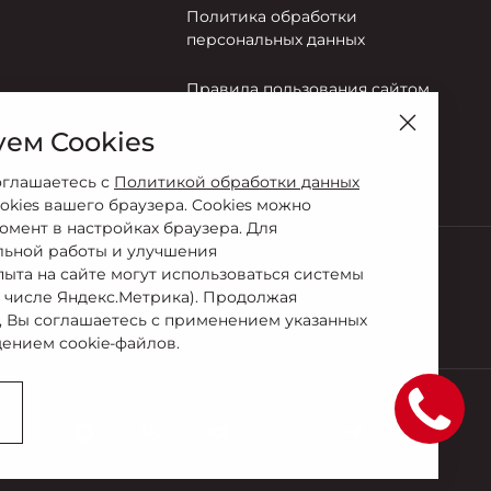
Политика обработки
персональных данных
Правила пользования сайтом
ем Cookies
Согласие на обработку
персональных данных
оглашаетесь с
Политикой обработки данных
okies вашего браузера. Cookies можно
омент в настройках браузера. Для
льной работы и улучшения
пыта на сайте могут использоваться системы
Сервис
м числе Яндекс.Метрика). Продолжая
0-44-03
+7 (495) 141-13-52
, Вы соглашаетесь с применением указанных
ением cookie-файлов.