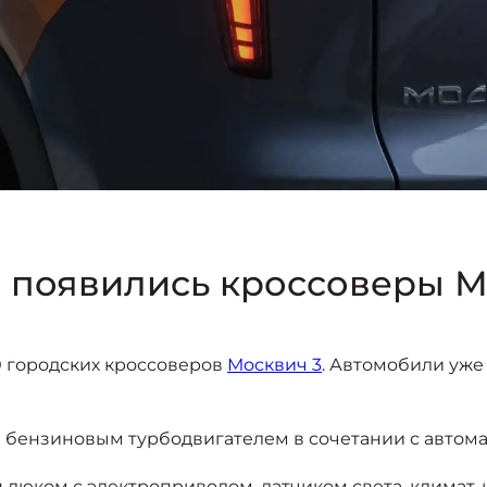
 появились кроссоверы М
 городских кроссоверов
Москвич 3
. Автомобили уже
м бензиновым турбодвигателем в сочетании с автом
н люком с электроприводом, датчиком света, клима