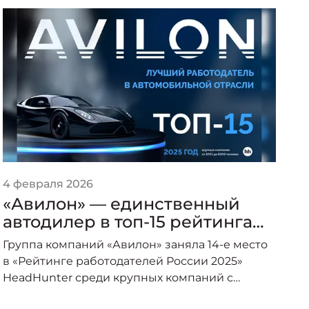
4 февраля 2026
1 
«Авилон» — единственный
«
автодилер в топ-15 рейтинга
«
работодателей России среди
в
Группа компаний «Авилон» заняла 14-е место
крупных компаний
К
в «Рейтинге работодателей России 2025»
HeadHunter среди крупных компаний с
численностью от 1001 до 5000 сотрудников и