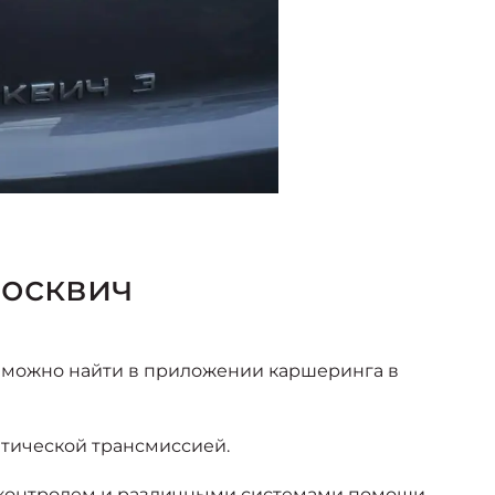
осквич
 можно найти в приложении каршеринга в
атической трансмиссией.
т-контролем и различными системами помощи