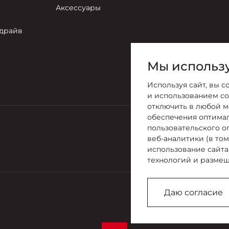
Аксессуары
-драйв
Мы использу
Используя сайт, вы с
и использованием co
отключить в любой м
обеспечения оптима
пользовательского о
Продажи
веб-аналитики (в то
+7 (495) 73
использование сайта
технологий и размещ
Даю согласие